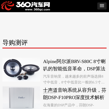
导购测评
Alpine阿尔派BRV-S80C 8寸喇
叭的智能低音革命，DSP算法
实现低音炮效果
汽车音响里，越来越多的前声场选择8
寸中低音，8寸中低音比一般的6.5寸有
更好的低频饱满度，当然也有更好的下
十声道音响系统从容升级，芬
2026-08-07
潜。但阿尔派更有绝招，结合DSP功放
朗DSP-F10PRO深度技术解析
的算法，让它的BRV系列喇叭，有如加
在海量的DSP产品中，芬朗DSP-
了低音炮的效果。这种结合DSP算法而