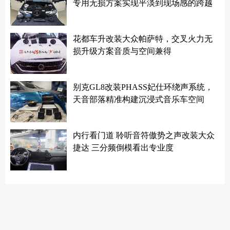
专用无损方案实现平淡到现场感的跨越
花都车升改装大众帕萨特，交叉火力无
损升级方案音质与空间兼得
别克GL8改装PHASS妃仕环绕声系统，
天音部落精准构建沉浸式音乐车空间
内行看门道 聆听音符傲势之声改装大众
捷达 三分频倒模看出专业度