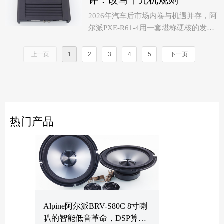
评：改写千元机规则
装的车载音响爱好者而言，BC6.3无疑
2026年汽车后市场内卷与机遇并存，阿
是那个值得信赖的选择。
尔派PXE-R61-4用一套堪称硬核的发烧
入门机，结合阿尔派独有的电路技术和
2026-07-16
调音，在1000元左右的价位上构建了一
上一页
1
2
3
4
5
下一页
个几乎没有短板的音频处理平台。它不
是简单的堆料，也不是简单的便宜，而
是当下市场背景下，以价格用良币驱除
劣币。
热门产品
Alpine阿尔派BRV-S80C 8寸喇
叭的智能低音革命，DSP算法