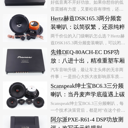
激发潜能又收放自如
好低音离不开好功放。如果你想你的低
整套系统的潜力充分释放。对于原车音
音震撼有力度，又要松容有弹性，还要
响实在难听，又想小升级一下音响，这
低频干净利落收放自如……那么你需要
套方案无疑值得入手。
Hertz赫兹DSK165.3两分频套
2026-07-18
有一台意大利PHD 750.1这样的低音功
装喇叭：以简驭繁，还原纯粹
放。
之声
两千价位的入门级喇叭怎么选？Hertz赫
兹DSK165.3两分频套装喇叭，可以闭眼
入！
先锋DEQ-80ACH-EC DSP功
2026-07-18
意大利Hertz赫兹旗下Dieci系列的精
放：八进十出，精准重塑车厢
髓，就是在极简架构中实现高品质音频
声场
汽车音响升级，最让车主头疼的无非两
的重放。尤其是这款DSK165.3两分频套
件事：一是担心大拆大改影响原车质
装喇叭，用扎实的用料与严谨的声学设
保、产生异响，二是怕花了钱却听不出
计，为预算有限却渴望音质跃升的车主
Scanspeak绅士宝BC6.3三分频
2026-07-18
明显提升。Pioneer先锋依托八十余年深
提供了理想解决方案，并且能够带来远
喇叭：当丹麦声学底蕴遇上碳
厚电声技术底蕴，为多声道音响系统打
超期待的声音体验。
纤新世代
Scanspeak绅士宝BC6.3三分频喇叭，每
造了DEQ-80ACH-EC这款10声道DSP功
一个技术决策背后，都是对"在这个价位
放，一机解决原车功率不足与声场调校
段，什么对声音最重要"这一问题的严谨
两大痛点。
阿尔派PXE-R61-4 DSP功放测
2026-07-17
回答。对于希望以合理预算迈入发烧改