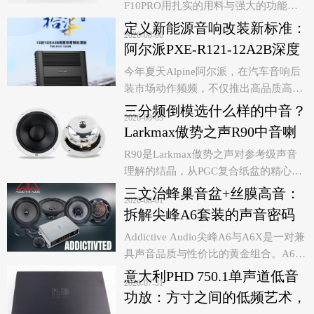
F10PRO用扎实的用料与强大的功能证
设计的喇叭，老炮敢打赌，你肯定是第
明，这是一款内外兼修的诚意之作，对
一次见。
定义新能源音响改装新标准：
2026-08-06
于追求原车无损升级、希望搭建高品质
阿尔派PXE-R121-12A2B深度
主动分频系统的车主而言，F10PRO无
技术解析，从底层电路到声学
今年夏天Alpine阿尔派，在汽车音响后
疑是一个值得重点考虑的选项。
装市场动作频频，不仅推出高品质高性
调校的全面越级
价比的入门级DSP功放R61-4，现在又在
三分频倒模选什么样的中音？
2026-08-03
数字音频领域投下的一枚重磅炸弹—
Larkmax傲势之声R90中音喇
PXE-R121-12A2B，带A2B功能的12进
叭技术解析
R90是Larkmax傲势之声对参考级声音
12出的高音质音频处理器。老炮作为一
理解的结晶，从PGC复合纸盆的精心选
个汽车音响测评“老人”，拿到这台机器
材，到伞形磁路环形钕磁的巧妙设计，
的时候，说实话，心里是有点兴奋的。
三文治蜂巢音盆+丝膜高音：
2026-08-01
再到T/S参数背后严谨的声学计算，每一
因为它不仅仅是代表着汽车音响升级从
拆解尖峰A6套装的声音密码
个细节都在诉说着一个理念：好声音，
后装改造向原车融合的一次重大跨越，
Addictive Audio尖峰A6与A6X是一对兼
中音为王。如果你正在寻找一款能够精
还是最重要的，新能源车A2B DSP功放
具声音品质与性价比的黄金组合。A6以
准重现人声与乐器质感、同时又对安装
升级有一个更大品牌背书、更优方案、
精致透明的声音和灵活的安装方式征服
空间极为友好的中音单元，Reference
更好价格的方案可选择。
意大利PHD 750.1单声道低音
2026-07-31
前声场，A6X以同轴设计的便捷与一致
90值得你用心聆听。
功放：方寸之间的低频艺术，
性完美补足后声场，而E8 DSP功放则将