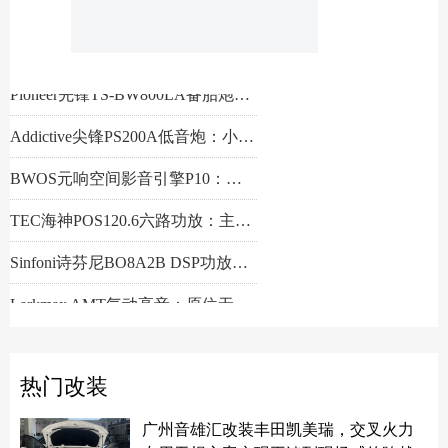
实现低音炮效果
MartinRoland玛田罗兰丰田专车专用喇叭：9寸更比8寸强！
Pioneer先锋TS-BW250MA-EC：让你心潮澎湃的重低音
Larkmax傲势之声M6两分频喇叭：入门首选的高保真扬声器
E&S臻乐高紫铜镀金七孔分线座ESE-104：安全纯净的电流分配
最具实力的十款喇叭，来看看车友们怎样选择他们
交叉火力福特专车专用喇叭：真无损安装，效果立竿见影
意大利TEC旗舰天空之神AET8.3三分频喇叭：天籁之声，为极致而生
Sinfoni诗芬尼24路DSP功放BO48：新能源车音响升级的无损密钥
ADDICTIVE尖锋调音大师E8 DSP功放：做大动态做好音准！
玛田罗兰丰田专用MR-T7C-OEM两分频：7寸新尺寸，无损新声活
ADDICTIVE尖锋P600.1低音功放：小尺寸大能量，震撼低音还保真
Sinfoni诗芬尼BO12A2B DSP功放：新能源车音响升级的最优解
Sinfoni诗芬尼十寸超薄低音炮S1000UT：高效易安装是关键
Sinfoni诗芬尼新年新品：S83PRO+S42PRO，八寸三分频喇叭
넳
넲
Pioneer先锋TS-BW800LA备胎炮：好低频不占空间
Addictive尖锋PS200A低音炮：小身材大能量，新能源汽车的绝配！
BWOS元响空间影音引擎P10：汽车音响真正的7.1.4全景声来了
TEC海神POS120.6六路功放：主动三分频，一机搞定
Sinfoni诗芬尼BO8A2B DSP功放：真兼容，真无损，音响升级2.0时代
Larkmax AMT气动高音：原位无损到发烧改装，开启高清听觉之旅
热门改装
广州音雄汇改装丰田凯美瑞，交叉火力