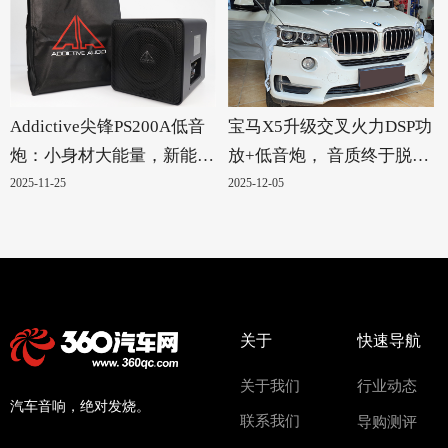
Addictive尖锋PS200A低音
宝马X5升级交叉火力DSP功
炮：小身材大能量，新能源
放+低音炮， 音质终于脱胎
汽车的绝配！
换骨
2025-11-25
2025-12-05
关于
快速导航
关于我们
行业动态
汽车音响，绝对发烧。
联系我们
导购测评