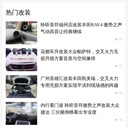
热门改装
聆听音符福州店改装丰田RAV4 傲势之声
气动高音让经典继续
넶
19
花都车升改装大众帕萨特，交叉火力无
损升级方案音质与空间兼得
넶
37
广州音雄汇改装丰田凯美瑞，交叉火力
专用无损方案实现平淡到现场感的跨越
넶
28
内行看门道 聆听音符傲势之声改装大众
捷达 三分频倒模看出专业度
넶
39