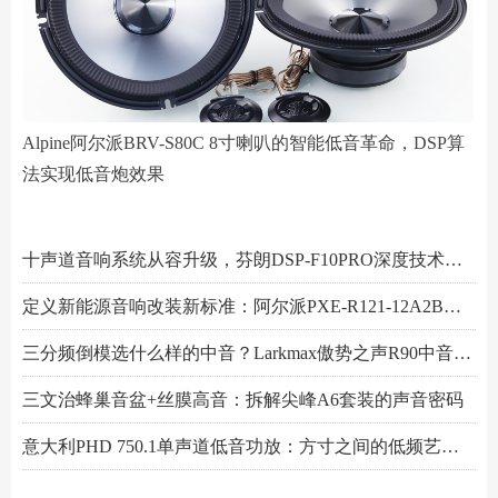
Alpine阿尔派BRV-S80C 8寸喇叭的智能低音革命，DSP算
法实现低音炮效果
阿尔派PXE-R61-4 DSP功放测评：改写千元机规则
小空间，大能量！Hertz赫兹MPS250S4超薄低音炮深度解析
Scanspeak绅士宝BC6.3三分频喇叭：当丹麦声学底蕴遇上碳纤新世代
Alpine阿尔派BRV-S80C 8寸喇叭的智能低音革命，DSP算法实现低音炮效果
芬朗小米专用音响升级方案："无损"只是基操，让原车音响脱胎换骨才是目的
Scanspeak绅士宝CD6.3三分频喇叭：历数年打磨，专为车载而生的Hi-End杰作
监听之声重塑真实：Larkmax傲势之声Monitor 90中音喇叭深度解析
一机决胜多声道！交叉火力CF-T15PRO十四声道DSP功放深度解读
阿尔派PXE-X121-12EV专业测评：重新定义DSP功放上限的"音频中枢"
Feelart芬朗DSP-MI10 DSP功放：名门精芯为根基，唤醒豪车音响的全部潜能
先锋DEQ-80ACH-EC DSP功放：八进十出，精准重塑车厢声场
傲势之声监听系列七寸中低音M180测评：监听级里有醇厚声韵
意大利PHD FB6.3KIT三分频喇叭：四十余年声学智慧结晶，通透至醇！
Artform雅之峰VA FOUR四声道功放：大动态稳如泰山，细弱游丝也能捕捉
十声道音响系统从容升级，芬朗DSP-F10PRO深度技术解析
定义新能源音响改装新标准：阿尔派PXE-R121-12A2B深度技术解析，从底层电路到声学调校的全面越级
三分频倒模选什么样的中音？Larkmax傲势之声R90中音喇叭技术解析
三文治蜂巢音盆+丝膜高音：拆解尖峰A6套装的声音密码
意大利PHD 750.1单声道低音功放：方寸之间的低频艺术，激发潜能又收放自如
Hertz赫兹DSK165.3两分频套装喇叭：以简驭繁，还原纯粹之声