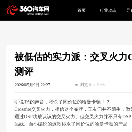
首页
行业动态
导
被低估的实力派：交叉火力CF
测评
浏览量：
2056
2026年5月9日
22:27
넶
听说TA的声音，秒杀了同价位的哈曼卡顿！？
Crossfire交叉火力，相信这个品牌，车友们并不陌生
通过DSP功放认识的交叉火力。但交叉火力并不只有DS
品线。而小编说的这款秒杀了同价位的哈曼卡顿的产品，正是