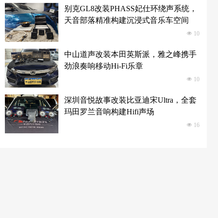
别克GL8改装PHASS妃仕环绕声系统，
天音部落精准构建沉浸式音乐车空间
넶
10
中山道声改装本田英斯派，雅之峰携手
劲浪奏响移动Hi-Fi乐章
넶
10
深圳音悦故事改装比亚迪宋Ultra，全套
玛田罗兰音响构建Hifi声场
넶
16