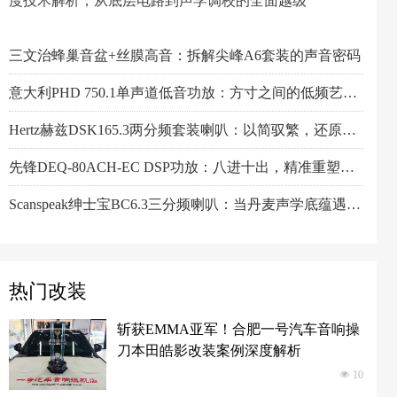
度技术解析，从底层电路到声学调校的全面越级
一机决胜多声道！交叉火力CF-T15PRO十四声道DSP功放深度解读
阿尔派PXE-X121-12EV专业测评：重新定义DSP功放上限的"音频中枢"
Feelart芬朗DSP-MI10 DSP功放：名门精芯为根基，唤醒豪车音响的全部潜能
三分频倒模选什么样的中音？Larkmax傲势之声R90中音喇叭技术解析
傲势之声监听系列七寸中低音M180测评：监听级里有醇厚声韵
意大利PHD FB6.3KIT三分频喇叭：四十余年声学智慧结晶，通透至醇！
Artform雅之峰VA FOUR四声道功放：大动态稳如泰山，细弱游丝也能捕捉
定义新能源音响改装新标准：阿尔派PXE-R121-12A2B深度技术解析，从底层电路到声学调校的全面越级
小空间，大能量！Hertz赫兹MPS250S4超薄低音炮深度解析
芬朗小米专用音响升级方案："无损"只是基操，让原车音响脱胎换骨才是目的
Scanspeak绅士宝CD6.3三分频喇叭：历数年打磨，专为车载而生的Hi-End杰作
监听之声重塑真实：Larkmax傲势之声Monitor 90中音喇叭深度解析
Pioneer先锋全新TS-ER650C两分频喇叭：轻烧简装升级的性价比之选
正力車福汽车音响线材：科学制线二十年，稳定、干净、不妥协，老烧友的选择！
三文治蜂巢音盆+丝膜高音：拆解尖峰A6套装的声音密码
意大利PHD 750.1单声道低音功放：方寸之间的低频艺术，激发潜能又收放自如
Hertz赫兹DSK165.3两分频套装喇叭：以简驭繁，还原纯粹之声
先锋DEQ-80ACH-EC DSP功放：八进十出，精准重塑车厢声场
Scanspeak绅士宝BC6.3三分频喇叭：当丹麦声学底蕴遇上碳纤新世代
阿尔派PXE-R61-4 DSP功放测评：改写千元机规则
热门改装
斩获EMMA亚军！合肥一号汽车音响操
刀本田皓影改装案例深度解析
넶
10