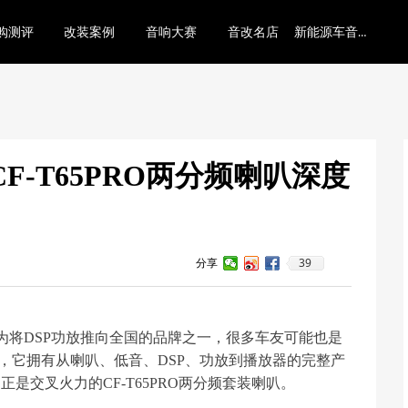
新能源车音响底层逻辑
购测评
改装案例
音响大赛
音改名店
-T65PRO两分频喇叭深度
39
分享
，做为将DSP功放推向全国的品牌之一，很多车友可能也是
P，它拥有从喇叭、低音、DSP、功放到播放器的完整产
交叉火力的CF-T65PRO两分频套装喇叭。