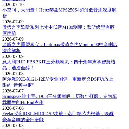
2026-07-10
小空间，大能量！Hertz赫兹MPS250S4超薄低音炮深度解
析
2026-07-09
傲势之声监听系列七寸中低音M180测评：监听级里有醇
厚声韵
2026-07-09
监听之声重塑真实：Larkmax傲势之声Monitor 90中音喇叭
深度解析
2026-07-09
意大利PHD FB6.3KIT三分频喇叭：四十余年声学智慧结
晶，通透至醇！
2026-07-08
阿尔派PXE-X121-12EV专业测评：重新定义DSP功放上
限的"音频中枢"
2026-07-07
Scanspeak绅士宝CD6.3三分频喇叭：历数年打磨，专为车
载而生的Hi-End杰作
2026-07-06
Feelart芬朗DSP-MI10 DSP功放：名门精芯为根基，唤醒
豪车音响的全部潜能
2026-07-03