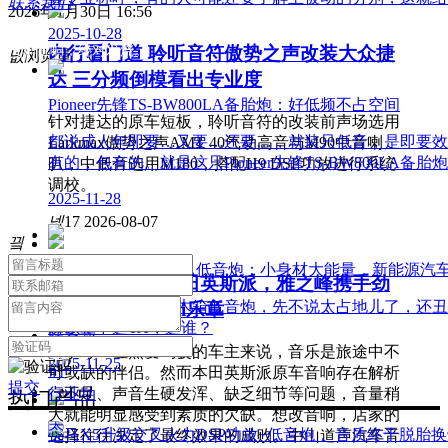
联系我们
2026年1月30日
16:56
2025-10-28
汽车音响，绝对发烧。
内行看门道 聆听音符傲势之声改装大众捷
넶
浏览量：
0
达 三分频倒模看出专业度
Pioneer先锋TS-BW800LA备胎炮：好低频不占空间
针对捷达的原车短板，聆听音符的改装前声场选用
都说成人年即要…又要…还要…，就装只低音，是即要效
Larkmax傲势之声AMT 40气动高音与M90中音喇
有的，包有的。就是这只Pioneer先锋TS-BW800LA备胎
叭，中低音选用M180，搭配H9 DSP功放进行系统
调校。
2025-11-28
넶
17
2026-08-07
关于
끸
关于我
Addictive尖锋PS200A低音炮：小身材大能量，新能源
中山道声改装本田英斯派，雅之峰携手劲
们
说实在的，传统的木箱低音炮，先不说太占地儿了，还丑的与
浪奏响移动Hi-Fi乐章
所以，不选TA，选谁？
联系我
对于每一位热爱驾驶的车主来说，音乐是旅途中不
快速导航
2025-11-25
们
可或缺的伴侣。然而本田英斯派原车音响存在解析
提交
力不足、声音生硬发浑、缺乏细节等问题，音量稍
行业动
热门产品
大就能明显感受到素质的欠缺。想改音响，店家的
态
宝马X5升级交叉火力DSP功放+低音炮， 音质终于脱胎
选择往往决定了最终效果的成败。中山道声汽车音