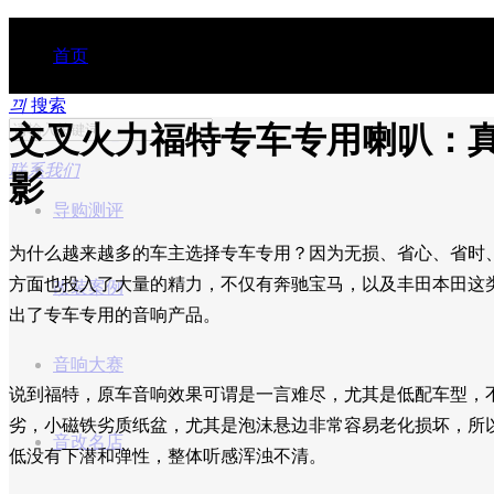
首页
끠
搜索
交叉火力福特专车专用喇叭：
行业动态
联系我们
影
导购测评
为什么越来越多的车主选择专车专用？因为无损、省心、省时
方面也投入了大量的精力，不仅有奔驰宝马，以及丰田本田这
改装案例
出了专车专用的音响产品。
音响大赛
说到福特，原车音响效果可谓是一言难尽，尤其是低配车型，
劣，小磁铁劣质纸盆，尤其是泡沫悬边非常容易老化损坏，所
音改名店
低没有下潜和弹性，整体听感浑浊不清。