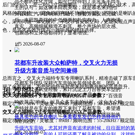
品不断的优化升级，如今已经得到了非常多丰田车
后门的F65X，是一对6.5寸同轴喇叭，与F65C共享核心技
主的认可，如这辆丰田凯美瑞，就是慕名来到的广
风格的高度统一，避免前后声场不协调的问题。不同的是喇叭的
州音雄汇汽车音响来升级的。整套方案安装完成
后，丰田凯美瑞的中低频更加扎实有力，人声饱满
心，采用同轴一体化设计，不仅节省安装空间，更能实现点声
真实，高频细腻顺滑不刺耳。整个声场的层次感、
色，是追求高效升级与一致听感的绝佳选择。
包裹感和立体感都得到了显著增强。
넶
5
2026-08-07
花都车升改装大众帕萨特，交叉火力无损
升级方案音质与空间兼得
总而言之，交叉火力福特专车专用喇叭系列，精准击破了原车
花都车升团队深耕汽车音响改装领域多年，团队人
现了全面超越，为您的福特座驾带来脱胎换骨般的音质提升。
推荐阅读
均15年以上从业经验，累计沉淀上万台各类车型的
交叉火力福特6.5寸专用套装喇叭F65C产品参数：
改装实战，并且积累了良好的口碑，荣获了"百强音
响改装店"称号，以及众多车主的认可。这台大众帕
额定功率：50W / 灵敏度：89dB / 频响范围：50-20kHz / 额定
萨特就是在车友的推荐下来到了花都车升，希望通
交叉火力福特6.5寸专用同轴喇叭F65X产品参数：
过专业的升级方案，让爱车的音响系统实现脱胎换
最具实力的十款喇叭，来看看车友们怎样选择他们
额定功率：50W / 灵敏度：89dB / 频响范围：55-20kHz / 额定
骨的蜕变。
升级汽车音响，尤其对声音有追求的时候，往往面对的第
넶
6
2026-08-07
等专业称呼，有的人可能还要了解主被动的分别，这就给