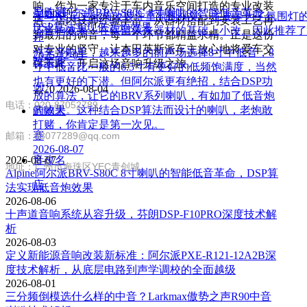
响，作为一家专注于车内音乐空间打造的专业改装
导购测
Alpine阿尔派BRV-S80C 8寸喇叭的智能低音革命，
宝马X5车主此前改装注重氛围视觉，主要是为了氛围灯
店，店内技师经验丰富，从器材搭配到安装工艺再
DSP算法实现低音炮效果
下音响效果，在保留原来器材的基础上小改。因此推荐了
到最后的调音，每一个环节都精益求精。正是这份
评
对专业的坚守，让本田英斯派车主放心地将爱车交
汽车音响里，越来越多的前声场选择8寸中低音，8
2025-12-05
改装案
付于此，开启这场音响升级之旅。
寸中低音比一般的6.5寸有更好的低频饱满度，当然
也有更好的下潜。但阿尔派更有绝招，结合DSP功
联系方式
例
넶
20
2026-08-04
放的算法，让它的BRV系列喇叭，有如加了低音炮
电话：020-87052789
的效果。这种结合DSP算法而设计的喇叭，老炮敢
音响大
打赌，你肯定是第一次见。
赛
邮箱：83077289@qq.com
2026-08-07
2026-08-07
音改名
地址：广州市海珠区YEC青创城
Alpine阿尔派BRV-S80C 8寸喇叭的智能低音革命，DSP算
店
法实现低音炮效果
2026-08-06
十声道音响系统从容升级，芬朗DSP-F10PRO深度技术解
析
2026-08-03
定义新能源音响改装新标准：阿尔派PXE-R121-12A2B深
度技术解析，从底层电路到声学调校的全面越级
2026-08-01
三分频倒模选什么样的中音？Larkmax傲势之声R90中音