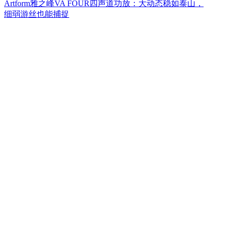
Artform雅之峰VA FOUR四声道功放：大动态稳如泰山，
细弱游丝也能捕捉