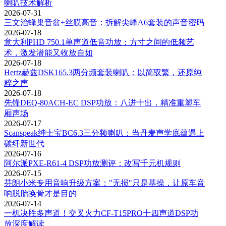
喇叭技术解析
2026-07-31
三文治蜂巢音盆+丝膜高音：拆解尖峰A6套装的声音密码
2026-07-18
意大利PHD 750.1单声道低音功放：方寸之间的低频艺
术，激发潜能又收放自如
2026-07-18
Hertz赫兹DSK165.3两分频套装喇叭：以简驭繁，还原纯
粹之声
2026-07-18
先锋DEQ-80ACH-EC DSP功放：八进十出，精准重塑车
厢声场
2026-07-17
Scanspeak绅士宝BC6.3三分频喇叭：当丹麦声学底蕴遇上
碳纤新世代
2026-07-16
阿尔派PXE-R61-4 DSP功放测评：改写千元机规则
2026-07-15
芬朗小米专用音响升级方案："无损"只是基操，让原车音
响脱胎换骨才是目的
2026-07-14
一机决胜多声道！交叉火力CF-T15PRO十四声道DSP功
放深度解读