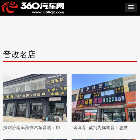
音改名店
探访济南车美佳汽车音响：用二
"金耳朵"裁判为你调音！惠友汽
十年技术沉淀，雕琢每一台车的
车音响：只给对的，不给贵的！