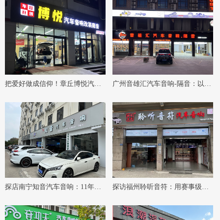
移动音乐厅
把爱好做成信仰！章丘博悦汽车
广州音雄汇汽车音响-隔音：以标
音响：MECA裁判坐镇，守护你
准化施工与极致细节，守护您的
的车载HiFi梦
车载音乐梦想
探店南宁知音汽车音响：11年老
探访福州聆听音符：用赛事级标
牌音改店的好声音执着
准，雕琢每一台车的移动音乐厅