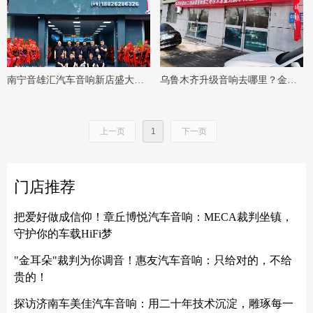
南宁音雄汇汽车音响新店盛大开
乌鲁木齐升级音响去哪里？金世
业，一站式解决你的汽车音响需
坤汽车音响专业定制
求
上一页
1
下一页
门店推荐
把爱好做成信仰！章丘博悦汽车音响：MECA裁判坐镇，
守护你的车载HiFi梦
"金耳朵"裁判为你调音！惠友汽车音响：只给对的，不给
贵的！
探访济南车美佳汽车音响：用二十年技术沉淀，雕琢每一