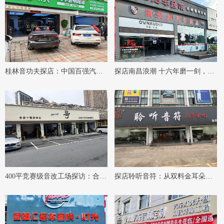
桂林音功夫探店：中国百强汽车
探店南昌浪潮 十六年磨一剑，解
音响改装店，MECA裁判张洪波
码江西汽车音响标杆店
20年调音之路
400平竞赛级音改工场探访：合肥
探店聆听音符：从双料金耳朵到
一号如何用冠军标准服务每一位
国际裁判，聆听音符的硬核实力
车主
之路