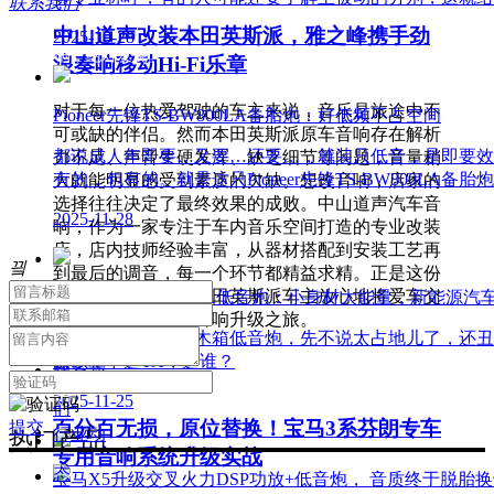
联系我们
中山道声改装本田英斯派，雅之峰携手劲
2025-10-28
汽车音响，绝对发烧。
浪奏响移动Hi-Fi乐章
对于每一位热爱驾驶的车主来说，音乐是旅途中不
Pioneer先锋TS-BW800LA备胎炮：好低频不占空间
可或缺的伴侣。然而本田英斯派原车音响存在解析
都说成人年即要…又要…还要…，就装只低音，是即要效
力不足、声音生硬发浑、缺乏细节等问题，音量稍
有的，包有的。就是这只Pioneer先锋TS-BW800LA备胎
大就能明显感受到素质的欠缺。想改音响，店家的
选择往往决定了最终效果的成败。中山道声汽车音
2025-11-28
响，作为一家专注于车内音乐空间打造的专业改装
店，店内技师经验丰富，从器材搭配到安装工艺再
关于
끸
到最后的调音，每一个环节都精益求精。正是这份
关于我
对专业的坚守，让本田英斯派车主放心地将爱车交
Addictive尖锋PS200A低音炮：小身材大能量，新能源
付于此，开启这场音响升级之旅。
们
说实在的，传统的木箱低音炮，先不说太占地儿了，还丑的与
넶
11
2026-08-04
所以，不选TA，选谁？
联系我
快速导航
2025-11-25
们
百分百无损，原位替换！宝马3系芬朗专车
提交
行业动
热门产品
专用音响系统升级实战
态
宝马X5升级交叉火力DSP功放+低音炮， 音质终于脱胎