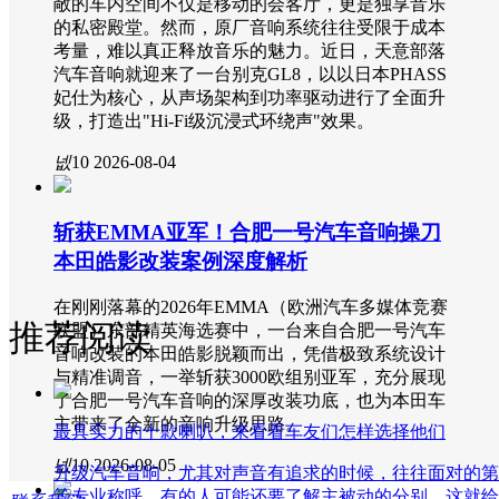
敞的车内空间不仅是移动的会客厅，更是独享音乐
的私密殿堂。然而，原厂音响系统往往受限于成本
考量，难以真正释放音乐的魅力。近日，天意部落
汽车音响就迎来了一台别克GL8，以以日本PHASS
妃仕为核心，从声场架构到功率驱动进行了全面升
级，打造出"Hi-Fi级沉浸式环绕声"效果。
넶
10
2026-08-04
斩获EMMA亚军！合肥一号汽车音响操刀
本田皓影改装案例深度解析
在刚刚落幕的2026年EMMA（欧洲汽车多媒体竞赛
推荐阅读
联盟）东部精英海选赛中，一台来自合肥一号汽车
音响改装的本田皓影脱颖而出，凭借极致系统设计
与精准调音，一举斩获3000欧组别亚军，充分展现
了合肥一号汽车音响的深厚改装功底，也为本田车
主带来了全新的音响升级思路。
最具实力的十款喇叭，来看看车友们怎样选择他们
넶
10
2026-08-05
升级汽车音响，尤其对声音有追求的时候，往往面对的第
等专业称呼，有的人可能还要了解主被动的分别，这就给