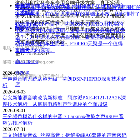
这套芬朗宝马专车专用音响升级方案，真正实现
导购测
十声道音响系统从容升级，芬朗DSP-F10PRO深度
宝马X5车主此前改装注重氛围视觉，主要是为了氛围灯
了“无损”与“提升”的完美平衡。从产品层面看，专
技术解析
下音响效果，在保留原来器材的基础上小改。因此推荐了
车专用的设计让安装变得简单可靠，避免了传统改
评
装中常见的破坏性操作；从效果层面看，DSP-X12
在海量的DSP产品中，芬朗DSP-F10PRO用扎实的
2025-12-05
改装案
的专业调音能力让每一只喇叭单元都发挥出应有水
用料与强大的功能证明，这是一款内外兼修的诚意
准，声音的细节还原度、动态范围和声场宽度相比
之作，对于追求原车无损升级、希望搭建高品质主
联系方式
例
原车系统都有质的飞跃。
动分频系统的车主而言，F10PRO无疑是一个值得
电话：020-87052789
重点考虑的选项。
音响大
넶
17
2026-08-03
2026-08-06
赛
邮箱：83077289@qq.com
2026-08-06
音改名
地址：广州市海珠区YEC青创城
十声道音响系统从容升级，芬朗DSP-F10PRO深度技术解
店
析
2026-08-03
定义新能源音响改装新标准：阿尔派PXE-R121-12A2B深
度技术解析，从底层电路到声学调校的全面越级
2026-08-01
三分频倒模选什么样的中音？Larkmax傲势之声R90中音
喇叭技术解析
2026-07-31
三文治蜂巢音盆+丝膜高音：拆解尖峰A6套装的声音密码