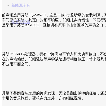
新能源车音
前声场选用芬朗SQ-MW8II，这是一款8寸监听级的套装喇叭
车门原位安装，其宽广的频率响应，低频扎实有韧性，即便行
响底层逻辑
是采用了芬朗BZ-100C，直接填补原车中控台区域的声场空
芬朗DSP-X12处理器，拥有12路高电平输入和大功率输出
在的声场偏移、低频驻波等声学缺陷进行精确修正，带来最具
不占用车厢空间。
升级了芬朗音响之后的路虎发现，无论是翻山越岭的征途，还
十足的音乐旅程。硬核实力之外，亦有细腻温情。