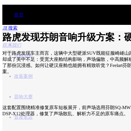
首页
끠
搜索
路虎发现芬朗音响升级方案：
行业动态
联系我们
对于路虎发现车主而言，这辆中大型硬派SUV既能征服崎岖山
导购测评
却成了美中不足：受宽大座舱结构影响，声场偏散，中高频解
了那份沉浸感。如何让硬汉座舱也能拥有精致听觉？Feelar
案。
改装案例
音响大赛
这套配置围绕精准修复原车短板展开，前声场选用芬朗SQ-MW8I
DSP-X12处理器，修复了声场散乱、解析力不足的原车痛点。
音改名店