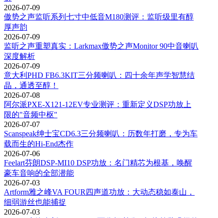
2026-07-09
傲势之声监听系列七寸中低音M180测评：监听级里有醇
厚声韵
2026-07-09
监听之声重塑真实：Larkmax傲势之声Monitor 90中音喇叭
深度解析
2026-07-09
意大利PHD FB6.3KIT三分频喇叭：四十余年声学智慧结
晶，通透至醇！
2026-07-08
阿尔派PXE-X121-12EV专业测评：重新定义DSP功放上
限的"音频中枢"
2026-07-07
Scanspeak绅士宝CD6.3三分频喇叭：历数年打磨，专为车
载而生的Hi-End杰作
2026-07-06
Feelart芬朗DSP-MI10 DSP功放：名门精芯为根基，唤醒
豪车音响的全部潜能
2026-07-03
Artform雅之峰VA FOUR四声道功放：大动态稳如泰山，
细弱游丝也能捕捉
2026-07-03