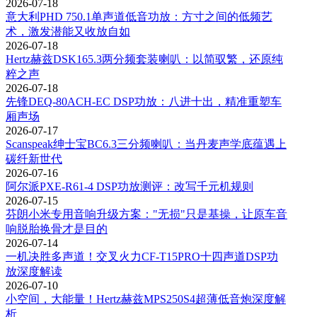
2026-07-18
意大利PHD 750.1单声道低音功放：方寸之间的低频艺
术，激发潜能又收放自如
2026-07-18
Hertz赫兹DSK165.3两分频套装喇叭：以简驭繁，还原纯
粹之声
2026-07-18
先锋DEQ-80ACH-EC DSP功放：八进十出，精准重塑车
厢声场
2026-07-17
Scanspeak绅士宝BC6.3三分频喇叭：当丹麦声学底蕴遇上
碳纤新世代
2026-07-16
阿尔派PXE-R61-4 DSP功放测评：改写千元机规则
2026-07-15
芬朗小米专用音响升级方案："无损"只是基操，让原车音
响脱胎换骨才是目的
2026-07-14
一机决胜多声道！交叉火力CF-T15PRO十四声道DSP功
放深度解读
2026-07-10
小空间，大能量！Hertz赫兹MPS250S4超薄低音炮深度解
析