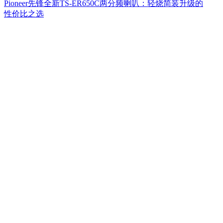
Pioneer先锋全新TS-ER650C两分频喇叭：轻烧简装升级的
性价比之选