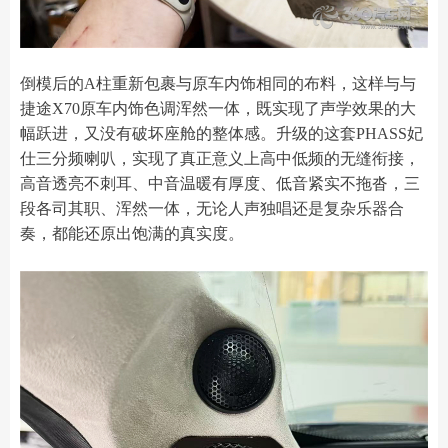
倒模后的A柱重新包裹与原车内饰相同的布料，这样与与
捷途X70原车内饰色调浑然一体，既实现了声学效果的大
幅跃进，又没有破坏座舱的整体感。升级的这套PHASS妃
仕三分频喇叭，实现了真正意义上高中低频的无缝衔接，
高音透亮不刺耳、中音温暖有厚度、低音紧实不拖沓，三
段各司其职、浑然一体，无论人声独唱还是复杂乐器合
奏，都能还原出饱满的真实度。