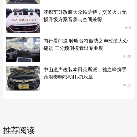
花都车升改装大众帕萨特，交叉火力无
损升级方案音质与空间兼得
넶
8
内行看门道 聆听音符傲势之声改装大众
捷达 三分频倒模看出专业度
넶
20
中山道声改装本田英斯派，雅之峰携手
劲浪奏响移动Hi-Fi乐章
넶
22
推荐阅读