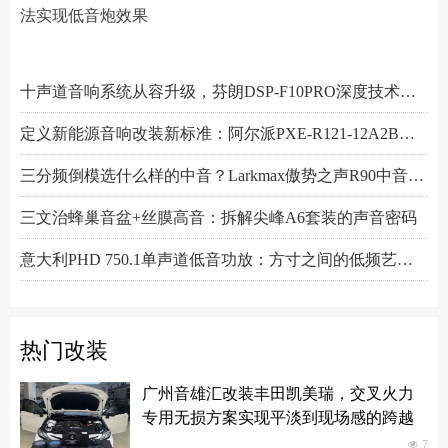
法实现低音炮效果
阿尔派PXE-R61-4 DSP功放测评：改写千元机规则
小空间，大能量！Hertz赫兹MPS250S4超薄低音炮深度解析
Scanspeak绅士宝BC6.3三分频喇叭：当丹麦声学底蕴遇上碳纤新世代
Alpine阿尔派BRV-S80C 8寸喇叭的智能低音革命，DSP算法实现低音炮效果
芬朗小米专用音响升级方案："无损"只是基操，让原车音响脱胎换骨才是目的
Scanspeak绅士宝CD6.3三分频喇叭：历数年打磨，专为车载而生的Hi-End杰作
监听之声重塑真实：Larkmax傲势之声Monitor 90中音喇叭深度解析
一机决胜多声道！交叉火力CF-T15PRO十四声道DSP功放深度解读
阿尔派PXE-X121-12EV专业测评：重新定义DSP功放上限的"音频中枢"
Feelart芬朗DSP-MI10 DSP功放：名门精芯为根基，唤醒豪车音响的全部潜能
先锋DEQ-80ACH-EC DSP功放：八进十出，精准重塑车厢声场
傲势之声监听系列七寸中低音M180测评：监听级里有醇厚声韵
意大利PHD FB6.3KIT三分频喇叭：四十余年声学智慧结晶，通透至醇！
Artform雅之峰VA FOUR四声道功放：大动态稳如泰山，细弱游丝也能捕捉
十声道音响系统从容升级，芬朗DSP-F10PRO深度技术解析
定义新能源音响改装新标准：阿尔派PXE-R121-12A2B深度技术解析，从底层电路到声学调校的全面越级
三分频倒模选什么样的中音？Larkmax傲势之声R90中音喇叭技术解析
三文治蜂巢音盆+丝膜高音：拆解尖峰A6套装的声音密码
意大利PHD 750.1单声道低音功放：方寸之间的低频艺术，激发潜能又收放自如
Hertz赫兹DSK165.3两分频套装喇叭：以简驭繁，还原纯粹之声
热门改装
广州音雄汇改装丰田凯美瑞，交叉火力
专用无损方案实现平淡到现场感的跨越
넶
7