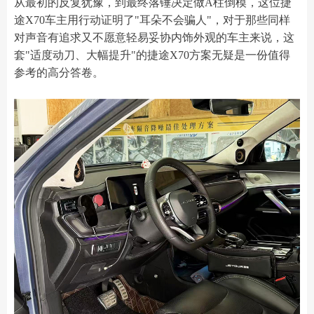
从最初的反复犹豫，到最终落锤决定做A柱倒模，这位捷
途X70车主用行动证明了"耳朵不会骗人"，对于那些同样
对声音有追求又不愿意轻易妥协内饰外观的车主来说，这
套"适度动刀、大幅提升"的捷途X70方案无疑是一份值得
参考的高分答卷。