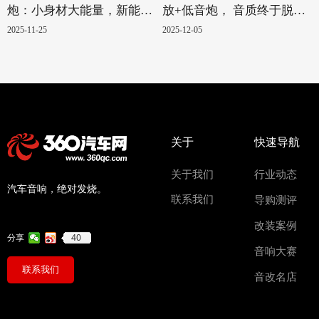
炮：小身材大能量，新能源
放+低音炮， 音质终于脱胎
汽车的绝配！
换骨
2025-11-25
2025-12-05
关于
快速导航
关于我们
行业动态
汽车音响，绝对发烧。
联系我们
导购测评
改装案例
40
分享
音响大赛
联系我们
音改名店