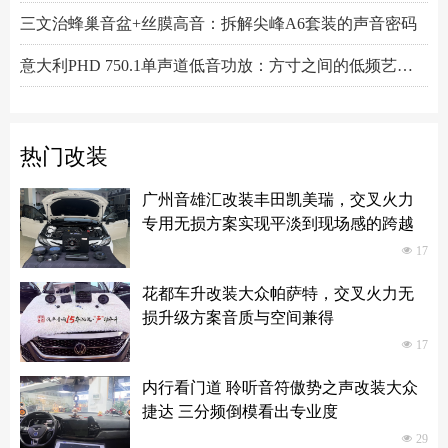
三文治蜂巢音盆+丝膜高音：拆解尖峰A6套装的声音密码
意大利PHD 750.1单声道低音功放：方寸之间的低频艺术，激发潜能又收放自如
Hertz赫兹DSK165.3两分频套装喇叭：以简驭繁，还原纯粹之声
热门改装
广州音雄汇改装丰田凯美瑞，交叉火力
专用无损方案实现平淡到现场感的跨越
넶
17
花都车升改装大众帕萨特，交叉火力无
损升级方案音质与空间兼得
넶
17
内行看门道 聆听音符傲势之声改装大众
捷达 三分频倒模看出专业度
넶
29