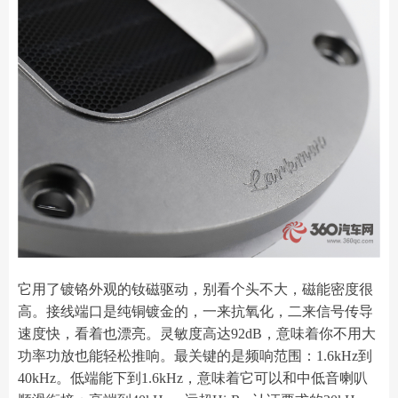
它用了镀铬外观的钕磁驱动，别看个头不大，磁能密度很
高。接线端口是纯铜镀金的，一来抗氧化，二来信号传导
速度快，看着也漂亮。灵敏度高达92dB，意味着你不用大
功率功放也能轻松推响。最关键的是频响范围：1.6kHz到
40kHz。低端能下到1.6kHz，意味着它可以和中低音喇叭