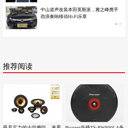
中山道声改装本田英斯派，雅之峰携手
劲浪奏响移动Hi-Fi乐章
넶
37
推荐阅读
最具实力的十款喇叭，来看
Pioneer先锋TS-BW800LA备