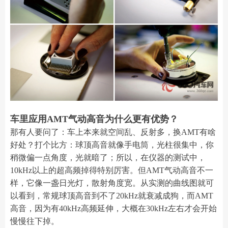
车里应用AMT气动高音为什么更有优势？
那有人要问了：车上本来就空间乱、反射多，换AMT有啥
好处？打个比方：球顶高音就像手电筒，光柱很集中，你
稍微偏一点角度，光就暗了；所以，在仪器的测试中，
10kHz以上的超高频掉得特别厉害。但AMT气动高音不一
样，它像一盏日光灯，散射角度宽。从实测的曲线图就可
以看到，常规球顶高音到不了20kHz就衰减成狗，而AMT
高音，因为有40kHz高频延伸，大概在30kHz左右才会开始
慢慢往下掉。