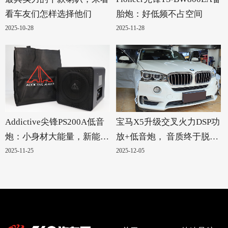
看车友们怎样选择他们
胎炮：好低频不占空间
2025-10-28
2025-11-28
Addictive尖锋PS200A低音
宝马X5升级交叉火力DSP功
炮：小身材大能量，新能源
放+低音炮， 音质终于脱胎
汽车的绝配！
换骨
2025-11-25
2025-12-05