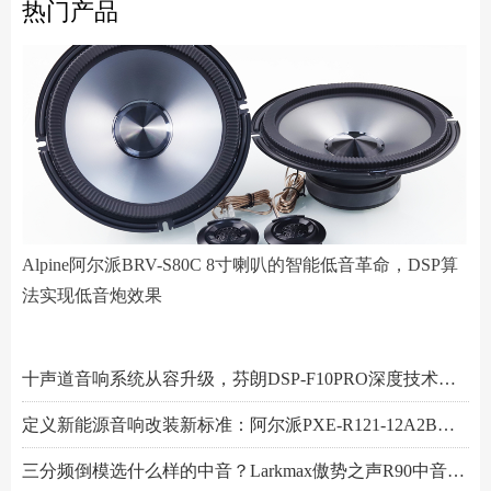
热门产品
Alpine阿尔派BRV-S80C 8寸喇叭的智能低音革命，DSP算
法实现低音炮效果
阿尔派PXE-R61-4 DSP功放测评：改写千元机规则
小空间，大能量！Hertz赫兹MPS250S4超薄低音炮深度解析
Scanspeak绅士宝BC6.3三分频喇叭：当丹麦声学底蕴遇上碳纤新世代
Alpine阿尔派BRV-S80C 8寸喇叭的智能低音革命，DSP算法实现低音炮效果
芬朗小米专用音响升级方案："无损"只是基操，让原车音响脱胎换骨才是目的
Scanspeak绅士宝CD6.3三分频喇叭：历数年打磨，专为车载而生的Hi-End杰作
监听之声重塑真实：Larkmax傲势之声Monitor 90中音喇叭深度解析
一机决胜多声道！交叉火力CF-T15PRO十四声道DSP功放深度解读
阿尔派PXE-X121-12EV专业测评：重新定义DSP功放上限的"音频中枢"
Feelart芬朗DSP-MI10 DSP功放：名门精芯为根基，唤醒豪车音响的全部潜能
先锋DEQ-80ACH-EC DSP功放：八进十出，精准重塑车厢声场
傲势之声监听系列七寸中低音M180测评：监听级里有醇厚声韵
意大利PHD FB6.3KIT三分频喇叭：四十余年声学智慧结晶，通透至醇！
Artform雅之峰VA FOUR四声道功放：大动态稳如泰山，细弱游丝也能捕捉
十声道音响系统从容升级，芬朗DSP-F10PRO深度技术解析
定义新能源音响改装新标准：阿尔派PXE-R121-12A2B深度技术解析，从底层电路到声学调校的全面越级
三分频倒模选什么样的中音？Larkmax傲势之声R90中音喇叭技术解析