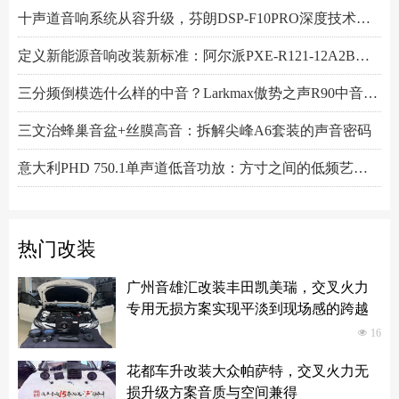
十声道音响系统从容升级，芬朗DSP-F10PRO深度技术解析
定义新能源音响改装新标准：阿尔派PXE-R121-12A2B深度技术解析，从底层电路到声学调校的全面越级
三分频倒模选什么样的中音？Larkmax傲势之声R90中音喇叭技术解析
三文治蜂巢音盆+丝膜高音：拆解尖峰A6套装的声音密码
意大利PHD 750.1单声道低音功放：方寸之间的低频艺术，激发潜能又收放自如
Hertz赫兹DSK165.3两分频套装喇叭：以简驭繁，还原纯粹之声
热门改装
广州音雄汇改装丰田凯美瑞，交叉火力
专用无损方案实现平淡到现场感的跨越
넶
16
花都车升改装大众帕萨特，交叉火力无
损升级方案音质与空间兼得