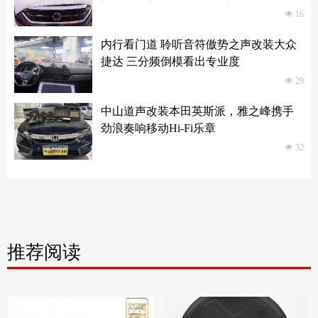
넶
16
内行看门道 聆听音符傲势之声改装大众
捷达 三分频倒模看出专业度
넶
29
中山道声改装本田英斯派，雅之峰携手
劲浪奏响移动Hi-Fi乐章
넶
32
推荐阅读