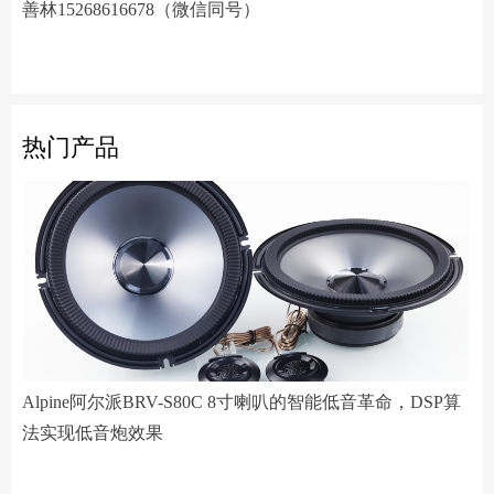
善林15268616678（微信同号）
热门产品
Alpine阿尔派BRV-S80C 8寸喇叭的智能低音革命，DSP算
法实现低音炮效果
阿尔派PXE-R61-4 DSP功放测评：改写千元机规则
小空间，大能量！Hertz赫兹MPS250S4超薄低音炮深度解析
Scanspeak绅士宝BC6.3三分频喇叭：当丹麦声学底蕴遇上碳纤新世代
Alpine阿尔派BRV-S80C 8寸喇叭的智能低音革命，DSP算法实现低音炮效果
芬朗小米专用音响升级方案："无损"只是基操，让原车音响脱胎换骨才是目的
Scanspeak绅士宝CD6.3三分频喇叭：历数年打磨，专为车载而生的Hi-End杰作
监听之声重塑真实：Larkmax傲势之声Monitor 90中音喇叭深度解析
一机决胜多声道！交叉火力CF-T15PRO十四声道DSP功放深度解读
阿尔派PXE-X121-12EV专业测评：重新定义DSP功放上限的"音频中枢"
Feelart芬朗DSP-MI10 DSP功放：名门精芯为根基，唤醒豪车音响的全部潜能
先锋DEQ-80ACH-EC DSP功放：八进十出，精准重塑车厢声场
傲势之声监听系列七寸中低音M180测评：监听级里有醇厚声韵
意大利PHD FB6.3KIT三分频喇叭：四十余年声学智慧结晶，通透至醇！
Artform雅之峰VA FOUR四声道功放：大动态稳如泰山，细弱游丝也能捕捉