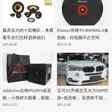
最具实力的十款喇叭，来看
Pioneer先锋TS-BW800LA备
看车友们怎样选择他们
胎炮：好低频不占空间
2025-10-28
2025-11-28
Addictive尖锋PS200A低音
宝马X5升级交叉火力DSP功
炮：小身材大能量，新能源
放+低音炮， 音质终于脱胎
汽车的绝配！
换骨
2025-11-25
2025-12-05