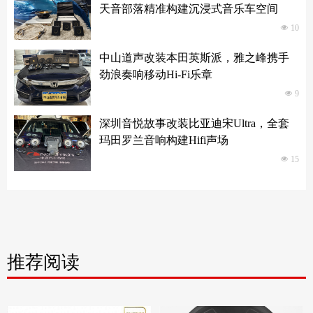
天音部落精准构建沉浸式音乐车空间
넶
10
中山道声改装本田英斯派，雅之峰携手
劲浪奏响移动Hi-Fi乐章
넶
9
深圳音悦故事改装比亚迪宋Ultra，全套
玛田罗兰音响构建Hifi声场
넶
15
推荐阅读