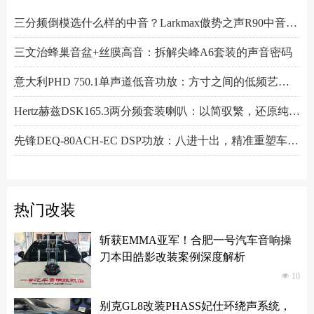
阿尔派PXE-R61-4 DSP功放测评：改写千元机规则
定义新能源音响改装新标准：阿尔派PXE-R121-12A2B深度技术解析，从底层电路到声学调校的全面越级
小空间，大能量！Hertz赫兹MPS250S4超薄低音炮深度解析
芬朗小米专用音响升级方案："无损"只是基操，让原车音响脱胎换骨才是目的
Scanspeak绅士宝CD6.3三分频喇叭：历数年打磨，专为车载而生的Hi-End杰作
监听之声重塑真实：Larkmax傲势之声Monitor 90中音喇叭深度解析
Pioneer先锋全新TS-ER650C两分频喇叭：轻烧简装升级的性价比之选
正力車福汽车音响线材：科学制线二十年，稳定、干净、不妥协，老烧友的选择！
一机决胜多声道！交叉火力CF-T15PRO十四声道DSP功放深度解读
阿尔派PXE-X121-12EV专业测评：重新定义DSP功放上限的"音频中枢"
Feelart芬朗DSP-MI10 DSP功放：名门精芯为根基，唤醒豪车音响的全部潜能
傲势之声监听系列七寸中低音M180测评：监听级里有醇厚声韵
意大利PHD FB6.3KIT三分频喇叭：四十余年声学智慧结晶，通透至醇！
Artform雅之峰VA FOUR四声道功放：大动态稳如泰山，细弱游丝也能捕捉
三分频倒模选什么样的中音？Larkmax傲势之声R90中音喇叭技术解析
三文治蜂巢音盆+丝膜高音：拆解尖峰A6套装的声音密码
意大利PHD 750.1单声道低音功放：方寸之间的低频艺术，激发潜能又收放自如
Hertz赫兹DSK165.3两分频套装喇叭：以简驭繁，还原纯粹之声
先锋DEQ-80ACH-EC DSP功放：八进十出，精准重塑车厢声场
Scanspeak绅士宝BC6.3三分频喇叭：当丹麦声学底蕴遇上碳纤新世代
热门改装
斩获EMMA亚军！合肥一号汽车音响操
刀本田皓影改装案例深度解析
넶
10
别克GL8改装PHASS妃仕环绕声系统，