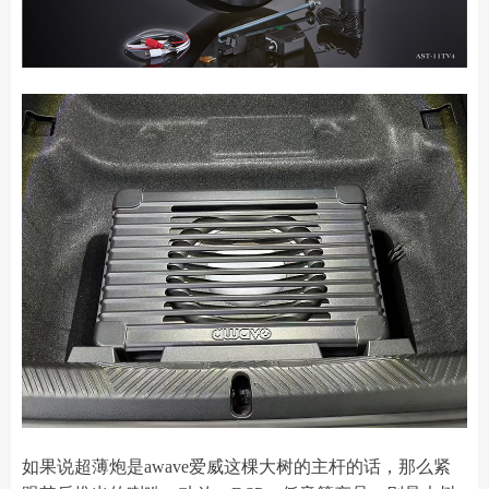
如果说超薄炮是awave爱威这棵大树的主杆的话，那么紧