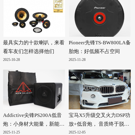
最具实力的十款喇叭，来看
Pioneer先锋TS-BW800LA备
看车友们怎样选择他们
胎炮：好低频不占空间
2025-10-28
2025-11-28
Addictive尖锋PS200A低音
宝马X5升级交叉火力DSP功
炮：小身材大能量，新能源
放+低音炮， 音质终于脱胎
汽车的绝配！
换骨
2025-11-25
2025-12-05