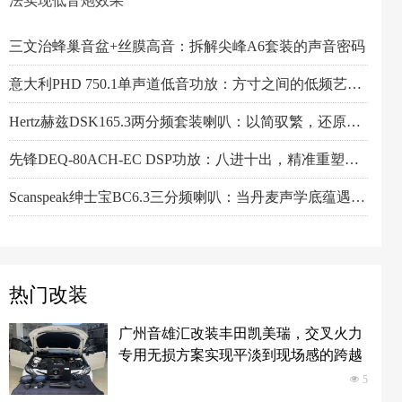
法实现低音炮效果
一机决胜多声道！交叉火力CF-T15PRO十四声道DSP功放深度解读
阿尔派PXE-X121-12EV专业测评：重新定义DSP功放上限的"音频中枢"
Feelart芬朗DSP-MI10 DSP功放：名门精芯为根基，唤醒豪车音响的全部潜能
三分频倒模选什么样的中音？Larkmax傲势之声R90中音喇叭技术解析
傲势之声监听系列七寸中低音M180测评：监听级里有醇厚声韵
意大利PHD FB6.3KIT三分频喇叭：四十余年声学智慧结晶，通透至醇！
Artform雅之峰VA FOUR四声道功放：大动态稳如泰山，细弱游丝也能捕捉
定义新能源音响改装新标准：阿尔派PXE-R121-12A2B深度技术解析，从底层电路到声学调校的全面越级
十声道音响系统从容升级，芬朗DSP-F10PRO深度技术解析
小空间，大能量！Hertz赫兹MPS250S4超薄低音炮深度解析
Alpine阿尔派BRV-S80C 8寸喇叭的智能低音革命，DSP算法实现低音炮效果
芬朗小米专用音响升级方案："无损"只是基操，让原车音响脱胎换骨才是目的
Scanspeak绅士宝CD6.3三分频喇叭：历数年打磨，专为车载而生的Hi-End杰作
监听之声重塑真实：Larkmax傲势之声Monitor 90中音喇叭深度解析
三文治蜂巢音盆+丝膜高音：拆解尖峰A6套装的声音密码
意大利PHD 750.1单声道低音功放：方寸之间的低频艺术，激发潜能又收放自如
Hertz赫兹DSK165.3两分频套装喇叭：以简驭繁，还原纯粹之声
先锋DEQ-80ACH-EC DSP功放：八进十出，精准重塑车厢声场
Scanspeak绅士宝BC6.3三分频喇叭：当丹麦声学底蕴遇上碳纤新世代
阿尔派PXE-R61-4 DSP功放测评：改写千元机规则
热门改装
广州音雄汇改装丰田凯美瑞，交叉火力
专用无损方案实现平淡到现场感的跨越
넶
5