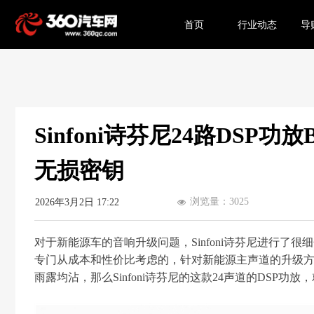
首页
行业动态
导
Sinfoni诗芬尼24路DSP
无损密钥
浏览量：
3025
2026年3月2日
17:22
넶
对于新能源车的音响升级问题，Sinfoni诗芬尼进行了很细
专门从成本和性价比考虑的，针对新能源主声道的升级
雨露均沾，那么Sinfoni诗芬尼的这款24声道的DSP功