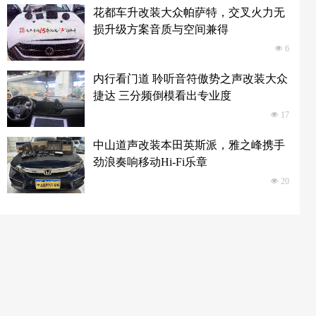
花都车升改装大众帕萨特，交叉火力无
损升级方案音质与空间兼得
넶
6
内行看门道 聆听音符傲势之声改装大众
捷达 三分频倒模看出专业度
넶
17
中山道声改装本田英斯派，雅之峰携手
劲浪奏响移动Hi-Fi乐章
넶
20