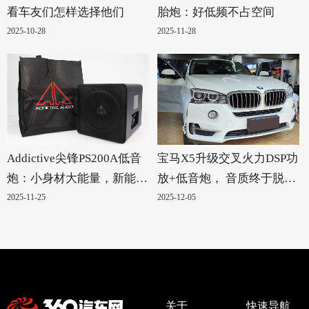
看车友们怎样选择他们
胎炮：好低频不占空间
2025-10-28
2025-11-28
Addictive尖锋PS200A低音
宝马X5升级交叉火力DSP功
炮：小身材大能量，新能源
放+低音炮， 音质终于脱胎
汽车的绝配！
换骨
2025-11-25
2025-12-05
关于
快速导航