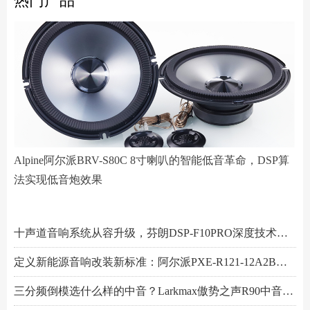
热门产品
Alpine阿尔派BRV-S80C 8寸喇叭的智能低音革命，DSP算
法实现低音炮效果
阿尔派PXE-R61-4 DSP功放测评：改写千元机规则
小空间，大能量！Hertz赫兹MPS250S4超薄低音炮深度解析
Scanspeak绅士宝BC6.3三分频喇叭：当丹麦声学底蕴遇上碳纤新世代
Alpine阿尔派BRV-S80C 8寸喇叭的智能低音革命，DSP算法实现低音炮效果
芬朗小米专用音响升级方案："无损"只是基操，让原车音响脱胎换骨才是目的
Scanspeak绅士宝CD6.3三分频喇叭：历数年打磨，专为车载而生的Hi-End杰作
监听之声重塑真实：Larkmax傲势之声Monitor 90中音喇叭深度解析
一机决胜多声道！交叉火力CF-T15PRO十四声道DSP功放深度解读
阿尔派PXE-X121-12EV专业测评：重新定义DSP功放上限的"音频中枢"
Feelart芬朗DSP-MI10 DSP功放：名门精芯为根基，唤醒豪车音响的全部潜能
先锋DEQ-80ACH-EC DSP功放：八进十出，精准重塑车厢声场
傲势之声监听系列七寸中低音M180测评：监听级里有醇厚声韵
意大利PHD FB6.3KIT三分频喇叭：四十余年声学智慧结晶，通透至醇！
Artform雅之峰VA FOUR四声道功放：大动态稳如泰山，细弱游丝也能捕捉
十声道音响系统从容升级，芬朗DSP-F10PRO深度技术解析
定义新能源音响改装新标准：阿尔派PXE-R121-12A2B深度技术解析，从底层电路到声学调校的全面越级
三分频倒模选什么样的中音？Larkmax傲势之声R90中音喇叭技术解析