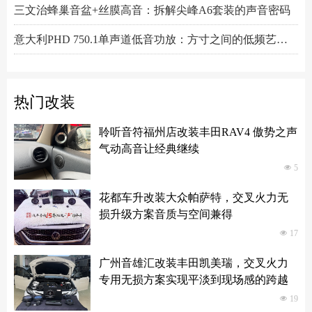
三文治蜂巢音盆+丝膜高音：拆解尖峰A6套装的声音密码
意大利PHD 750.1单声道低音功放：方寸之间的低频艺术，激发潜能又收放自如
Hertz赫兹DSK165.3两分频套装喇叭：以简驭繁，还原纯粹之声
热门改装
聆听音符福州店改装丰田RAV4 傲势之声
气动高音让经典继续
넶
5
花都车升改装大众帕萨特，交叉火力无
损升级方案音质与空间兼得
넶
17
广州音雄汇改装丰田凯美瑞，交叉火力
专用无损方案实现平淡到现场感的跨越
넶
19