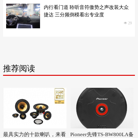
内行看门道 聆听音符傲势之声改装大众
捷达 三分频倒模看出专业度
넶
29
推荐阅读
最具实力的十款喇叭，来看
Pioneer先锋TS-BW800LA备