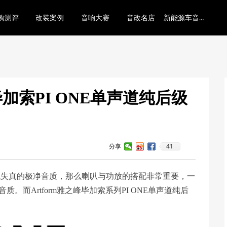
新能源车音响底层逻辑
购测评
改装案例
音响大赛
音改名店
毕加索PI ONE单声道纯后级
41
分享
低失真的极净音质，那么喇叭与功放的搭配非常重要，一
。而Artform雅之峰毕加索系列PI ONE单声道纯后