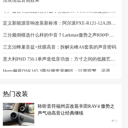
法实现低音炮效果
阿尔派PXE-R61-4 DSP功放测评：改写千元机规则
一机决胜多声道！交叉火力CF-T15PRO十四声道DSP功放深度解读
阿尔派PXE-X121-12EV专业测评：重新定义DSP功放上限的"音频中枢"
Feelart芬朗DSP-MI10 DSP功放：名门精芯为根基，唤醒豪车音响的全部潜能
先锋DEQ-80ACH-EC DSP功放：八进十出，精准重塑车厢声场
傲势之声监听系列七寸中低音M180测评：监听级里有醇厚声韵
意大利PHD FB6.3KIT三分频喇叭：四十余年声学智慧结晶，通透至醇！
Artform雅之峰VA FOUR四声道功放：大动态稳如泰山，细弱游丝也能捕捉
小空间，大能量！Hertz赫兹MPS250S4超薄低音炮深度解析
Scanspeak绅士宝BC6.3三分频喇叭：当丹麦声学底蕴遇上碳纤新世代
Alpine阿尔派BRV-S80C 8寸喇叭的智能低音革命，DSP算法实现低音炮效果
芬朗小米专用音响升级方案："无损"只是基操，让原车音响脱胎换骨才是目的
Scanspeak绅士宝CD6.3三分频喇叭：历数年打磨，专为车载而生的Hi-End杰作
监听之声重塑真实：Larkmax傲势之声Monitor 90中音喇叭深度解析
十声道音响系统从容升级，芬朗DSP-F10PRO深度技术解析
定义新能源音响改装新标准：阿尔派PXE-R121-12A2B深度技术解析，从底层电路到声学调校的全面越级
三分频倒模选什么样的中音？Larkmax傲势之声R90中音喇叭技术解析
三文治蜂巢音盆+丝膜高音：拆解尖峰A6套装的声音密码
意大利PHD 750.1单声道低音功放：方寸之间的低频艺术，激发潜能又收放自如
Hertz赫兹DSK165.3两分频套装喇叭：以简驭繁，还原纯粹之声
热门改装
聆听音符福州店改装丰田RAV4 傲势之
声气动高音让经典继续
넶
6