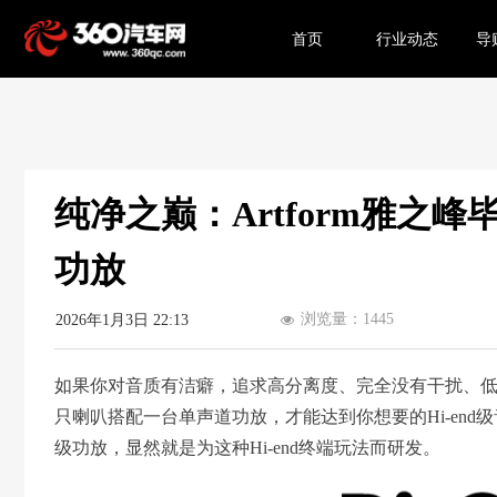
首页
行业动态
导
纯净之巅：Artform雅之峰
功放
浏览量：
1445
2026年1月3日
22:13
넶
如果你对音质有洁癖，追求高分离度、完全没有干扰、
只喇叭搭配一台单声道功放，才能达到你想要的Hi-end级音质
级功放，显然就是为这种Hi-end终端玩法而研发。