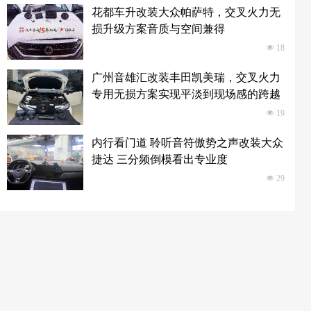
花都车升改装大众帕萨特，交叉火力无
损升级方案音质与空间兼得
넶
18
广州音雄汇改装丰田凯美瑞，交叉火力
专用无损方案实现平淡到现场感的跨越
넶
19
内行看门道 聆听音符傲势之声改装大众
捷达 三分频倒模看出专业度
넶
29