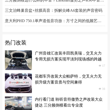
三文治蜂巢音盆+丝膜高音：拆解尖峰A6套装的声音密码
意大利PHD 750.1单声道低音功放：方寸之间的低频艺术，激发潜能又收放自如
Hertz赫兹DSK165.3两分频套装喇叭：以简驭繁，还原纯粹之声
热门改装
广州音雄汇改装丰田凯美瑞，交叉火力
专用无损方案实现平淡到现场感的跨越
넶
17
花都车升改装大众帕萨特，交叉火力无
损升级方案音质与空间兼得
넶
16
内行看门道 聆听音符傲势之声改装大众
捷达 三分频倒模看出专业度