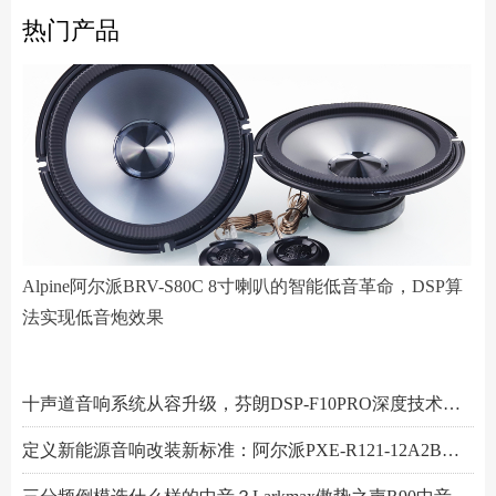
热门产品
Alpine阿尔派BRV-S80C 8寸喇叭的智能低音革命，DSP算
法实现低音炮效果
阿尔派PXE-R61-4 DSP功放测评：改写千元机规则
小空间，大能量！Hertz赫兹MPS250S4超薄低音炮深度解析
Scanspeak绅士宝BC6.3三分频喇叭：当丹麦声学底蕴遇上碳纤新世代
Alpine阿尔派BRV-S80C 8寸喇叭的智能低音革命，DSP算法实现低音炮效果
芬朗小米专用音响升级方案："无损"只是基操，让原车音响脱胎换骨才是目的
Scanspeak绅士宝CD6.3三分频喇叭：历数年打磨，专为车载而生的Hi-End杰作
监听之声重塑真实：Larkmax傲势之声Monitor 90中音喇叭深度解析
一机决胜多声道！交叉火力CF-T15PRO十四声道DSP功放深度解读
阿尔派PXE-X121-12EV专业测评：重新定义DSP功放上限的"音频中枢"
Feelart芬朗DSP-MI10 DSP功放：名门精芯为根基，唤醒豪车音响的全部潜能
先锋DEQ-80ACH-EC DSP功放：八进十出，精准重塑车厢声场
傲势之声监听系列七寸中低音M180测评：监听级里有醇厚声韵
意大利PHD FB6.3KIT三分频喇叭：四十余年声学智慧结晶，通透至醇！
Artform雅之峰VA FOUR四声道功放：大动态稳如泰山，细弱游丝也能捕捉
十声道音响系统从容升级，芬朗DSP-F10PRO深度技术解析
定义新能源音响改装新标准：阿尔派PXE-R121-12A2B深度技术解析，从底层电路到声学调校的全面越级
三分频倒模选什么样的中音？Larkmax傲势之声R90中音喇叭技术解析