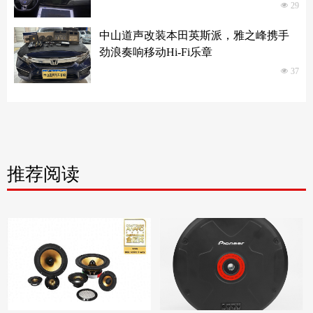
넶
29
中山道声改装本田英斯派，雅之峰携手
劲浪奏响移动Hi-Fi乐章
넶
37
推荐阅读