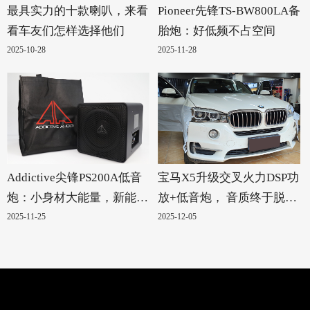
最具实力的十款喇叭，来看
Pioneer先锋TS-BW800LA备
看车友们怎样选择他们
胎炮：好低频不占空间
2025-10-28
2025-11-28
Addictive尖锋PS200A低音
宝马X5升级交叉火力DSP功
炮：小身材大能量，新能源
放+低音炮， 音质终于脱胎
汽车的绝配！
换骨
2025-11-25
2025-12-05