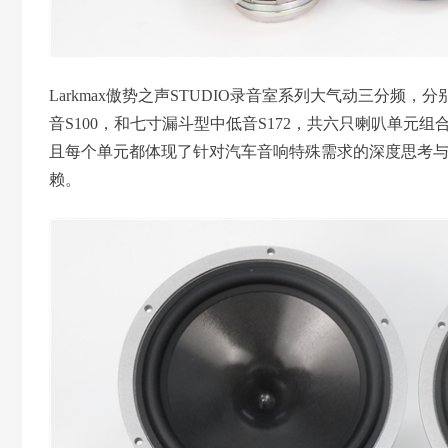
Larkmax傲势之声STUDIO录音室系列大气动三分频，
音S100，和七寸漏斗型中低音S172，共六只喇叭单元组
且每个单元都体现了针对汽车音响特殊需求的深度思考
赖。