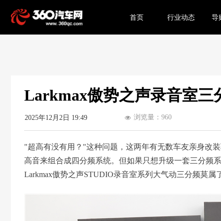
首页
行业动态
导
Larkmax傲势之声录音室
浏览量：
960
2025年12月2日
19:49
넶
"超高有没有用？"这种问题，这两年有无数车友亲身改
高音来组合成四分频系统。但如果只想升级一套三分频
Larkmax傲势之声STUDIO录音室系列大气动三分频莫属