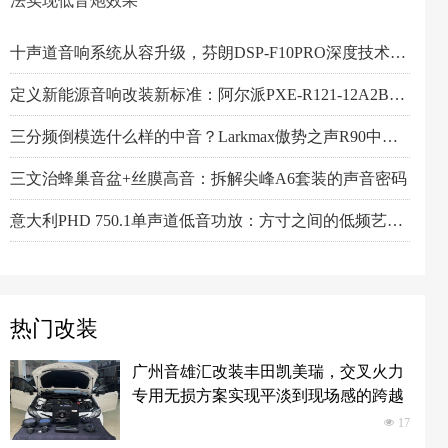
法实现低音炮效果
阿尔派PXE-R61-4 DSP功放测评：改写千元机规则
一机决胜多声道！交叉火力CF-T15PRO十四声道DSP功放深度解读
阿尔派PXE-X121-12EV专业测评：重新定义DSP功放上限的"音频中枢"
Feelart芬朗DSP-MI10 DSP功放：名门精芯为根基，唤醒豪车音响的全部潜能
先锋DEQ-80ACH-EC DSP功放：八进十出，精准重塑车厢声场
傲势之声监听系列七寸中低音M180测评：监听级里有醇厚声韵
意大利PHD FB6.3KIT三分频喇叭：四十余年声学智慧结晶，通透至醇！
Artform雅之峰VA FOUR四声道功放：大动态稳如泰山，细弱游丝也能捕捉
小空间，大能量！Hertz赫兹MPS250S4超薄低音炮深度解析
Scanspeak绅士宝BC6.3三分频喇叭：当丹麦声学底蕴遇上碳纤新世代
Alpine阿尔派BRV-S80C 8寸喇叭的智能低音革命，DSP算法实现低音炮效果
芬朗小米专用音响升级方案："无损"只是基操，让原车音响脱胎换骨才是目的
Scanspeak绅士宝CD6.3三分频喇叭：历数年打磨，专为车载而生的Hi-End杰作
监听之声重塑真实：Larkmax傲势之声Monitor 90中音喇叭深度解析
十声道音响系统从容升级，芬朗DSP-F10PRO深度技术解析
定义新能源音响改装新标准：阿尔派PXE-R121-12A2B深度技术解析，从底层电路到声学调校的全面越级
三分频倒模选什么样的中音？Larkmax傲势之声R90中音喇叭技术解析
三文治蜂巢音盆+丝膜高音：拆解尖峰A6套装的声音密码
意大利PHD 750.1单声道低音功放：方寸之间的低频艺术，激发潜能又收放自如
Hertz赫兹DSK165.3两分频套装喇叭：以简驭繁，还原纯粹之声
热门改装
广州音雄汇改装丰田凯美瑞，交叉火力
专用无损方案实现平淡到现场感的跨越
넶
17