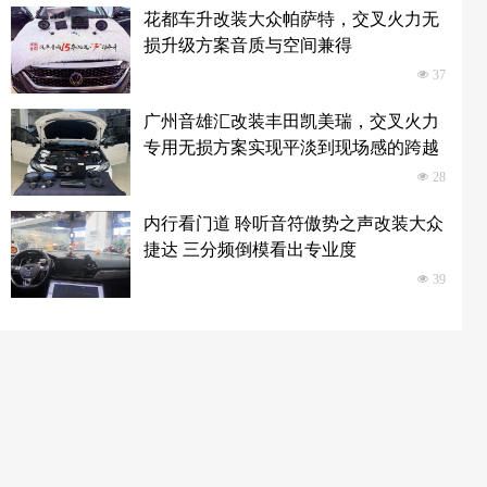
花都车升改装大众帕萨特，交叉火力无
损升级方案音质与空间兼得
넶
37
广州音雄汇改装丰田凯美瑞，交叉火力
专用无损方案实现平淡到现场感的跨越
넶
28
内行看门道 聆听音符傲势之声改装大众
捷达 三分频倒模看出专业度
넶
39