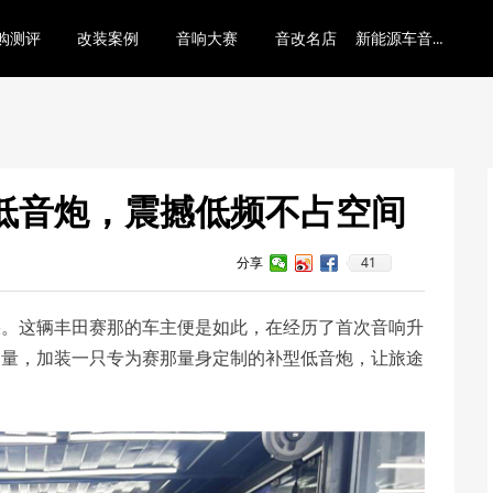
新能源车音响底层逻辑
购测评
改装案例
音响大赛
音改名店
低音炮，震撼低频不占空间
41
分享
朵。这辆丰田赛那的车主便是如此，在经历了首次音响升
力量，加装一只专为赛那量身定制的补型低音炮，让旅途