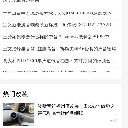
法实现低音炮效果
阿尔派PXE-R61-4 DSP功放测评：改写千元机规则
一机决胜多声道！交叉火力CF-T15PRO十四声道DSP功放深度解读
阿尔派PXE-X121-12EV专业测评：重新定义DSP功放上限的"音频中枢"
Feelart芬朗DSP-MI10 DSP功放：名门精芯为根基，唤醒豪车音响的全部潜能
先锋DEQ-80ACH-EC DSP功放：八进十出，精准重塑车厢声场
傲势之声监听系列七寸中低音M180测评：监听级里有醇厚声韵
意大利PHD FB6.3KIT三分频喇叭：四十余年声学智慧结晶，通透至醇！
Artform雅之峰VA FOUR四声道功放：大动态稳如泰山，细弱游丝也能捕捉
小空间，大能量！Hertz赫兹MPS250S4超薄低音炮深度解析
Scanspeak绅士宝BC6.3三分频喇叭：当丹麦声学底蕴遇上碳纤新世代
Alpine阿尔派BRV-S80C 8寸喇叭的智能低音革命，DSP算法实现低音炮效果
芬朗小米专用音响升级方案："无损"只是基操，让原车音响脱胎换骨才是目的
Scanspeak绅士宝CD6.3三分频喇叭：历数年打磨，专为车载而生的Hi-End杰作
监听之声重塑真实：Larkmax傲势之声Monitor 90中音喇叭深度解析
十声道音响系统从容升级，芬朗DSP-F10PRO深度技术解析
定义新能源音响改装新标准：阿尔派PXE-R121-12A2B深度技术解析，从底层电路到声学调校的全面越级
三分频倒模选什么样的中音？Larkmax傲势之声R90中音喇叭技术解析
三文治蜂巢音盆+丝膜高音：拆解尖峰A6套装的声音密码
意大利PHD 750.1单声道低音功放：方寸之间的低频艺术，激发潜能又收放自如
Hertz赫兹DSK165.3两分频套装喇叭：以简驭繁，还原纯粹之声
热门改装
聆听音符福州店改装丰田RAV4 傲势之
声气动高音让经典继续
넶
19