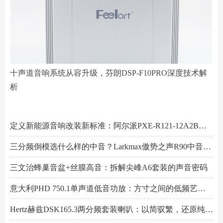
十声道音响系统从容升级，芬朗DSP-F10PRO深度技术解
析
阿尔派PXE-R61-4 DSP功放测评：改写千元机规则
十声道音响系统从容升级，芬朗DSP-F10PRO深度技术解析
小空间，大能量！Hertz赫兹MPS250S4超薄低音炮深度解析
Scanspeak绅士宝BC6.3三分频喇叭：当丹麦声学底蕴遇上碳纤新世代
芬朗小米专用音响升级方案："无损"只是基操，让原车音响脱胎换骨才是目的
Scanspeak绅士宝CD6.3三分频喇叭：历数年打磨，专为车载而生的Hi-End杰作
监听之声重塑真实：Larkmax傲势之声Monitor 90中音喇叭深度解析
Pioneer先锋全新TS-ER650C两分频喇叭：轻烧简装升级的性价比之选
一机决胜多声道！交叉火力CF-T15PRO十四声道DSP功放深度解读
阿尔派PXE-X121-12EV专业测评：重新定义DSP功放上限的"音频中枢"
Feelart芬朗DSP-MI10 DSP功放：名门精芯为根基，唤醒豪车音响的全部潜能
傲势之声监听系列七寸中低音M180测评：监听级里有醇厚声韵
意大利PHD FB6.3KIT三分频喇叭：四十余年声学智慧结晶，通透至醇！
Artform雅之峰VA FOUR四声道功放：大动态稳如泰山，细弱游丝也能捕捉
定义新能源音响改装新标准：阿尔派PXE-R121-12A2B深度技术解析，从底层电路到声学调校的全面越级
三分频倒模选什么样的中音？Larkmax傲势之声R90中音喇叭技术解析
三文治蜂巢音盆+丝膜高音：拆解尖峰A6套装的声音密码
意大利PHD 750.1单声道低音功放：方寸之间的低频艺术，激发潜能又收放自如
Hertz赫兹DSK165.3两分频套装喇叭：以简驭繁，还原纯粹之声