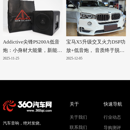
Addictive尖锋PS200A低音
宝马X5升级交叉火力DSP功
炮：小身材大能量，新能源
放+低音炮， 音质终于脱胎
汽车的绝配！
换骨
2025-11-25
2025-12-05
关于
快速导航
关于我们
行业动态
汽车音响，绝对发烧。
联系我们
导购测评