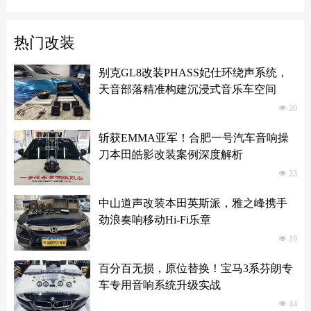
先锋DEQ-80ACH-EC DSP功放：八进十出，精准重塑车厢声场
热门改装
别克GL8改装PHASS妃仕环绕声系统，
天音部落精准构建沉浸式音乐车空间
넶
20
斩获EMMA亚军！合肥一号汽车音响操
刀本田皓影改装案例深度解析
넶
23
中山道声改装本田英斯派，雅之峰携手
劲浪奏响移动Hi-Fi乐章
넶
19
百分百无损，原位替换！宝马3系芬朗专
车专用音响系统升级实战
넶
44