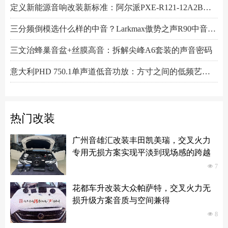
定义新能源音响改装新标准：阿尔派PXE-R121-12A2B深度技术解析，从底层电路到声学调校的全面越级
三分频倒模选什么样的中音？Larkmax傲势之声R90中音喇叭技术解析
三文治蜂巢音盆+丝膜高音：拆解尖峰A6套装的声音密码
意大利PHD 750.1单声道低音功放：方寸之间的低频艺术，激发潜能又收放自如
Hertz赫兹DSK165.3两分频套装喇叭：以简驭繁，还原纯粹之声
热门改装
广州音雄汇改装丰田凯美瑞，交叉火力
专用无损方案实现平淡到现场感的跨越
넶
7
花都车升改装大众帕萨特，交叉火力无
损升级方案音质与空间兼得
넶
8