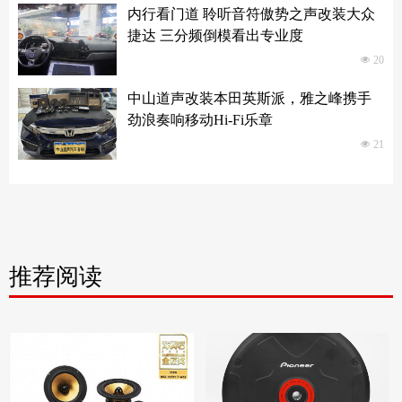
内行看门道 聆听音符傲势之声改装大众
捷达 三分频倒模看出专业度
넶
20
中山道声改装本田英斯派，雅之峰携手
劲浪奏响移动Hi-Fi乐章
넶
21
推荐阅读