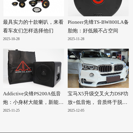
最具实力的十款喇叭，来看
Pioneer先锋TS-BW800LA备
看车友们怎样选择他们
胎炮：好低频不占空间
2025-10-28
2025-11-28
Addictive尖锋PS200A低音
宝马X5升级交叉火力DSP功
炮：小身材大能量，新能源
放+低音炮， 音质终于脱胎
汽车的绝配！
换骨
2025-11-25
2025-12-05