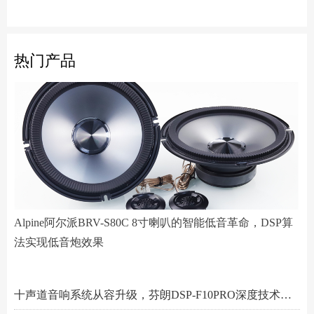
热门产品
Alpine阿尔派BRV-S80C 8寸喇叭的智能低音革命，DSP算
法实现低音炮效果
阿尔派PXE-R61-4 DSP功放测评：改写千元机规则
小空间，大能量！Hertz赫兹MPS250S4超薄低音炮深度解析
Scanspeak绅士宝BC6.3三分频喇叭：当丹麦声学底蕴遇上碳纤新世代
Alpine阿尔派BRV-S80C 8寸喇叭的智能低音革命，DSP算法实现低音炮效果
芬朗小米专用音响升级方案："无损"只是基操，让原车音响脱胎换骨才是目的
Scanspeak绅士宝CD6.3三分频喇叭：历数年打磨，专为车载而生的Hi-End杰作
监听之声重塑真实：Larkmax傲势之声Monitor 90中音喇叭深度解析
一机决胜多声道！交叉火力CF-T15PRO十四声道DSP功放深度解读
阿尔派PXE-X121-12EV专业测评：重新定义DSP功放上限的"音频中枢"
Feelart芬朗DSP-MI10 DSP功放：名门精芯为根基，唤醒豪车音响的全部潜能
先锋DEQ-80ACH-EC DSP功放：八进十出，精准重塑车厢声场
傲势之声监听系列七寸中低音M180测评：监听级里有醇厚声韵
意大利PHD FB6.3KIT三分频喇叭：四十余年声学智慧结晶，通透至醇！
Artform雅之峰VA FOUR四声道功放：大动态稳如泰山，细弱游丝也能捕捉
十声道音响系统从容升级，芬朗DSP-F10PRO深度技术解析