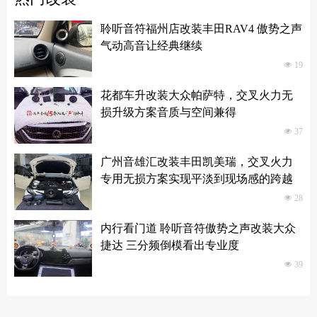
聆听音符福州店改装丰田RAV4 傲势之声
气动高音让经典继续
넶
19
花都车升改装大众帕萨特，交叉火力无
损升级方案音质与空间兼得
넶
37
广州音雄汇改装丰田凯美瑞，交叉火力
专用无损方案实现平淡到现场感的跨越
넶
28
内行看门道 聆听音符傲势之声改装大众
捷达 三分频倒模看出专业度
넶
39