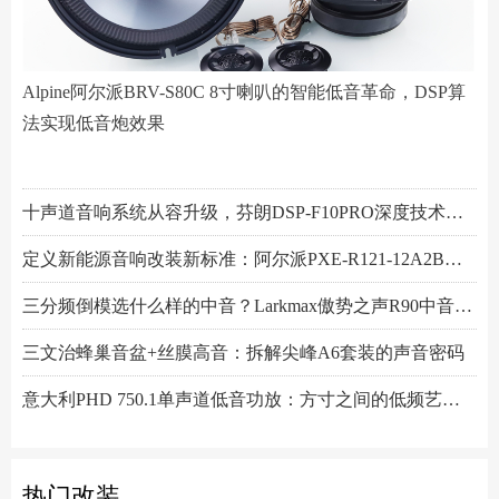
Alpine阿尔派BRV-S80C 8寸喇叭的智能低音革命，DSP算
法实现低音炮效果
阿尔派PXE-R61-4 DSP功放测评：改写千元机规则
小空间，大能量！Hertz赫兹MPS250S4超薄低音炮深度解析
Scanspeak绅士宝BC6.3三分频喇叭：当丹麦声学底蕴遇上碳纤新世代
Alpine阿尔派BRV-S80C 8寸喇叭的智能低音革命，DSP算法实现低音炮效果
芬朗小米专用音响升级方案："无损"只是基操，让原车音响脱胎换骨才是目的
Scanspeak绅士宝CD6.3三分频喇叭：历数年打磨，专为车载而生的Hi-End杰作
监听之声重塑真实：Larkmax傲势之声Monitor 90中音喇叭深度解析
一机决胜多声道！交叉火力CF-T15PRO十四声道DSP功放深度解读
阿尔派PXE-X121-12EV专业测评：重新定义DSP功放上限的"音频中枢"
Feelart芬朗DSP-MI10 DSP功放：名门精芯为根基，唤醒豪车音响的全部潜能
先锋DEQ-80ACH-EC DSP功放：八进十出，精准重塑车厢声场
傲势之声监听系列七寸中低音M180测评：监听级里有醇厚声韵
意大利PHD FB6.3KIT三分频喇叭：四十余年声学智慧结晶，通透至醇！
Artform雅之峰VA FOUR四声道功放：大动态稳如泰山，细弱游丝也能捕捉
十声道音响系统从容升级，芬朗DSP-F10PRO深度技术解析
定义新能源音响改装新标准：阿尔派PXE-R121-12A2B深度技术解析，从底层电路到声学调校的全面越级
三分频倒模选什么样的中音？Larkmax傲势之声R90中音喇叭技术解析
三文治蜂巢音盆+丝膜高音：拆解尖峰A6套装的声音密码
意大利PHD 750.1单声道低音功放：方寸之间的低频艺术，激发潜能又收放自如
Hertz赫兹DSK165.3两分频套装喇叭：以简驭繁，还原纯粹之声
热门改装