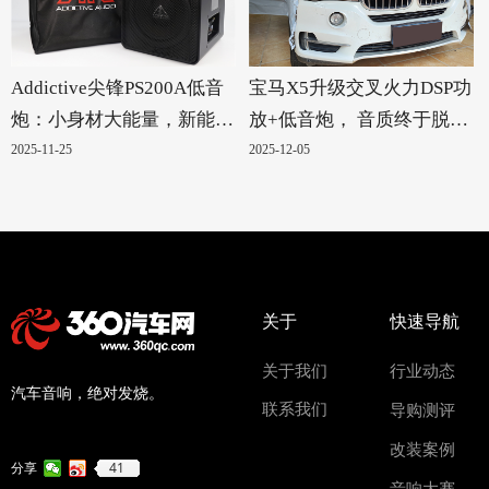
Addictive尖锋PS200A低音
宝马X5升级交叉火力DSP功
炮：小身材大能量，新能源
放+低音炮， 音质终于脱胎
汽车的绝配！
换骨
2025-11-25
2025-12-05
关于
快速导航
关于我们
行业动态
汽车音响，绝对发烧。
联系我们
导购测评
改装案例
41
分享